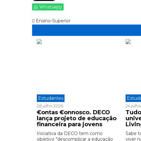
Whatsapp
Ensino-Superior
Estudantes
Estud
28 julho 2026
24 julh
€ontas €onnosco. DECO
Tudo
lança projeto de educação
unive
financeira para jovens
Livi
Iniciativa da DECO tem como
Sabe t
objetivo "descomplicar a educação
viver n