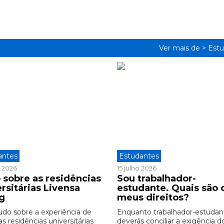
Ver mais de >
Estu
antes
Estudantes
o 2026
15 julho 2026
 sobre as residências
Sou trabalhador-
rsitárias Livensa
estudante. Quais são 
ng
meus direitos?
udo sobre a experiência de
Enquanto trabalhador-estudan
as residências universitárias
deverás conciliar a exigência d