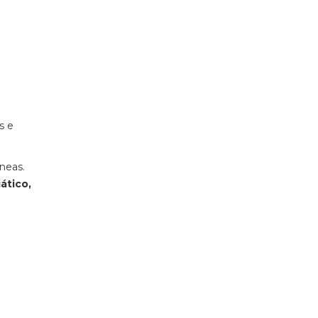
s e
neas.
ático,