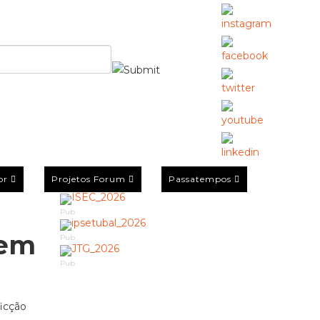
or
Projetos Forum
Passatempos
Pub
zem
Pub
Pub
ficção