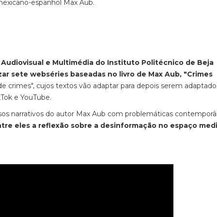
 mexicano-espanhol Max Aub.
Audiovisual e Multimédia do Instituto Politécnico de Beja
izar sete
webséries baseadas no livro de Max Aub, "Crimes
de crimes", cujos textos vão adaptar para depois serem adaptado
kTok e YouTube.
ersos narrativos do autor Max Aub com problemáticas contemporâ
tre eles a reflexão sobre a desinformação no espaço medi