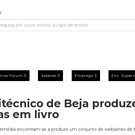
mias Forum
Saberes
Emprego
Ens. Superi
itécnico de Beja produ
s em livro
ultimédia encontram-se a produzir um conjunto de webséries de 