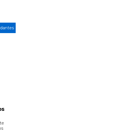
dantes
os
te
os