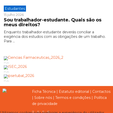
Estudantes
15 julho 2026
Sou trabalhador-estudante. Quais são os
meus direitos?
Enquanto trabalhador-estudante deverás conciliar a
exigência dos estudos com as obrigações de um trabalho.
Para ...
Pub
Pub
Pub
Ficha Técnica
|
Estatuto editorial
|
Contactos
|
Sobre nós
|
Termos e condições
|
Política
de privacidade
Utilizamos cookies para melhorar a experiência do utilizador,