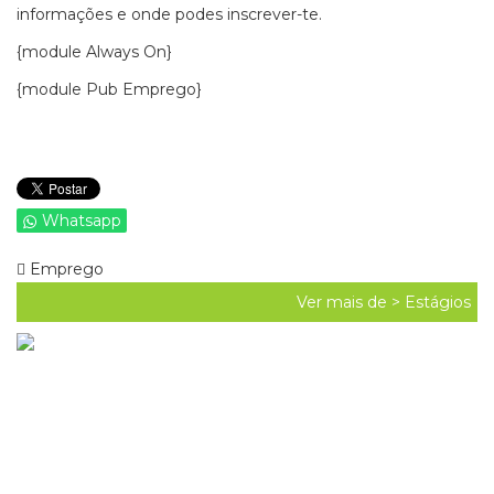
informações e onde podes inscrever-te.
{module Always On}
{module Pub Emprego}
Whatsapp
Emprego
Ver mais de >
Estágios