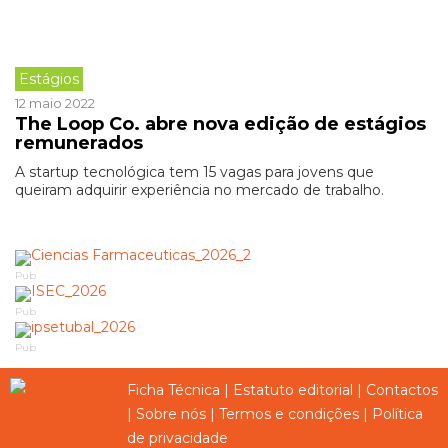
Estágios
12 maio 2022
The Loop Co. abre nova edição de estágios
remunerados
A startup tecnológica tem 15 vagas para jovens que
queiram adquirir experiência no mercado de trabalho.
Pub
Pub
Pub
Ficha Técnica
|
Estatuto editorial
|
Contactos
|
Sobre nós
|
Termos e condições
|
Política
de privacidade