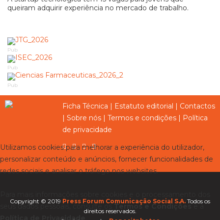
queiram adquirir experiência no mercado de trabalho.
Pub
Pub
Pub
Ficha Técnica
|
Estatuto editorial
|
Contactos
|
Sobre nós
|
Termos e condições
|
Política
de privacidade
Utilizamos cookies para melhorar a experiência do utilizador,
personalizar conteúdo e anúncios, fornecer funcionalidades de
redes sociais e analisar o tráfego nos websites.
Para mais informações sobre cookies e o processamento dos
Copyright © 2019
Press Forum Comunicação Social S.A.
Todos os
seus dados pessoais, consulte os
Termos e Condições
e a
direitos reservados.
Política de Privacidade
.