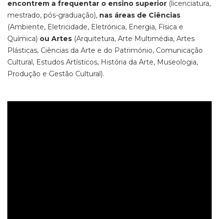
encontrem a frequentar o ensino superior
(licenciatura,
mestrado, pós-graduação),
nas áreas de Ciências
(Ambiente, Eletricidade, Eletrónica, Energia, Física e
Química)
ou Artes
(Arquitetura, Arte Multimédia, Artes
Plásticas, Ciências da Arte e do Património, Comunicação
Cultural, Estudos Artísticos, História da Arte, Museologia,
Produção e Gestão Cultural).