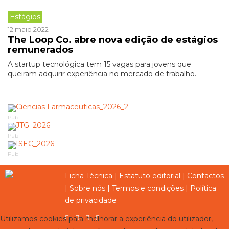
Estágios
12 maio 2022
The Loop Co. abre nova edição de estágios
remunerados
A startup tecnológica tem 15 vagas para jovens que
queiram adquirir experiência no mercado de trabalho.
Pub
Pub
Pub
Ficha Técnica
|
Estatuto editorial
|
Contactos
|
Sobre nós
|
Termos e condições
|
Política
de privacidade
Utilizamos cookies para melhorar a experiência do utilizador,