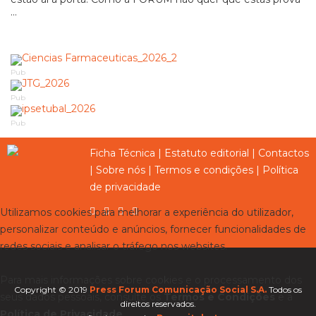
...
Pub
Pub
Pub
Ficha Técnica
|
Estatuto editorial
|
Contactos
|
Sobre nós
|
Termos e condições
|
Política
de privacidade
Utilizamos cookies para melhorar a experiência do utilizador,
personalizar conteúdo e anúncios, fornecer funcionalidades de
redes sociais e analisar o tráfego nos websites.
Para mais informações sobre cookies e o processamento dos
Copyright © 2019
Press Forum Comunicação Social S.A.
Todos os
seus dados pessoais, consulte os
Termos e Condições
e a
direitos reservados.
Política de Privacidade
.