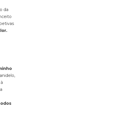
to da
nceito
petivas
lor.
minho
anidelo,
 à
 a
todos