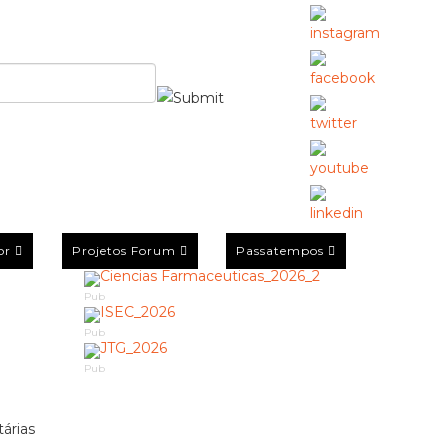
or
Projetos Forum
Passatempos
Pub
Pub
Pub
árias