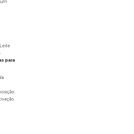
u um
Leite
s
as para
la
posição.
tivação