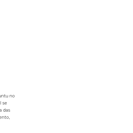
untu no
l se
a das
ento,