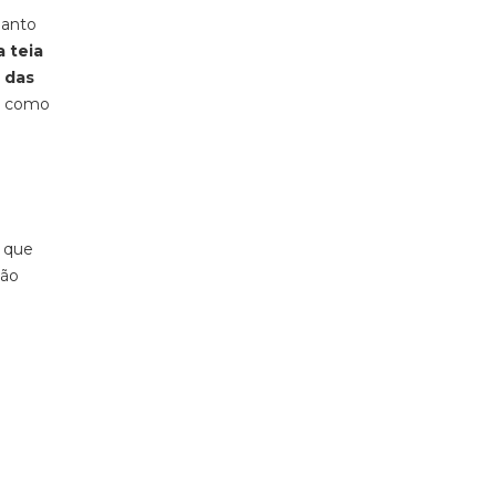
uanto
 teia
 das
a” como
, que
ção