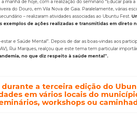
 a manhã de hoje, com a realização do seminário "Educar para a
liveira do Douro, em Vila Nova de Gaia. Paralelamente, várias esc
 secundário – realizaram atividades associadas ao Ubuntu Fest.
U
 exemplos de ações realizadas e transmitidas em direto 
tar e Saúde Mental”. Depois de dar as boas-vindas aos partici
PAV), Rui Marques, realçou que este tema tem particular importâ
andemia, no que diz respeito à saúde mental”.
, durante a terceira edição do Ubu
vidades em vários locais do municípi
seminários, workshops ou caminhad