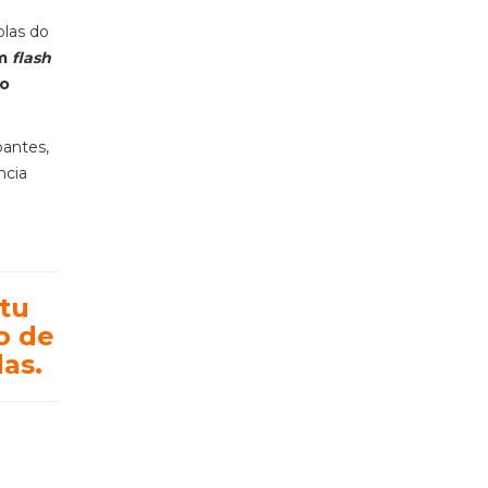
olas do
m
flash
no
pantes,
ncia
ntu
o de
as.