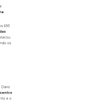
l
ha
os 693
das
stacou
ando os
 Dário
 centro
nto e o