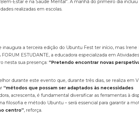
 “Bem-Estar e na Saúde Mental”. A manhã do primeiro dia inclui
vidades realizadas em escolas.
inaugura a terceira edição do Ubuntu Fest ter início, mas Irene 
os. À FORUM ESTUDANTE, a educadora especializada em Atividade
aro nesta sua presença:
“Pretendo encontrar novas perspetiv
r durante este evento que, durante três dias, se realiza em Vi
ar
“métodos que possam ser adaptados às necessidades
ra, acrescenta, é fundamental diversificar as ferramentas à dis
 na filosofia e método Ubuntu – será essencial para garantir a mo
no centro”
, reforça.