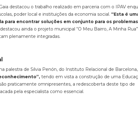
Gaia destacou o trabalho realizado em parceria com o IPAV enq
colas, poder local e instituições da economia social.
“Esta é uma
da para encontrar soluções em conjunto para os problemas
lva destacou ainda o projeto municipal “O Meu Bairro, A Minha Ru
intam plenamente integradas.
l
a palestra de Silvia Penón, do Instituto Relacional de Barcelona
reconhecimento”,
tendo em vista a construção de uma Educa
ão praticamente omnipresentes, a redescoberta deste tipo de
acada pela especialista como essencial.