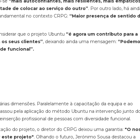
o-se
“mais autoconfiantes, mais resilientes, mais empático
ade de colocar ao serviço do outro”
. Por outro lado, há ain
é fundamental no contexto CRPG:
“Maior presença de sentido 
nsiderar que o projeto Ubuntu
“é agora um contributo para a
a os seus clientes”
, deixando ainda uma mensagem:
“Podemo
ade funcional”.
ias dimensões. Paralelamente à capacitação da equipa e ao
 passou pela aplicação do método Ubuntu na intervenção junto d
reinserção profissional de pessoas com diversidade funcional.
ção do projeto, o diretor do CRPG deixou uma garantia:
"O no
 este projeto"
. Olhando o futuro, Jerónimo Sousa destacou a