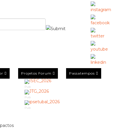
or
Projetos Forum
Passatempos
Pub
Pub
Pub
mpactos