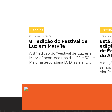
Escolas
Escol
05 maio 2026
30 abri
8 º edição do Festival de
Está
Luz em Marvila
ediç
de E
A 8 º edição do “Festival de Luz em
do A
Marvila” acontece nos dias 29 e 30 de
Maio na Secundária D. Dinis em Li ...
A ediç
se nos 
Albufei