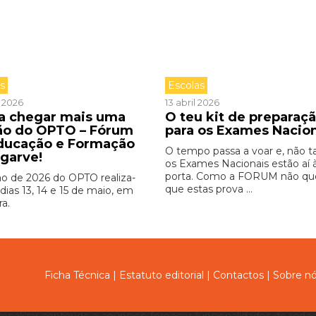
as
Escolas
l 2026
13 abril 2026
 a chegar mais uma
O teu kit de preparaç
ão do OPTO – Fórum
para os Exames Nacio
ducação e Formação
O tempo passa a voar e, não ta
lgarve!
os Exames Nacionais estão aí 
porta. Como a FORUM não qu
ão de 2026 do OPTO realiza-
que estas prova ...
dias 13, 14 e 15 de maio, em
ra.
Ficha Técnica
|
Estatuto editorial
|
Contactos
|
Sobre n