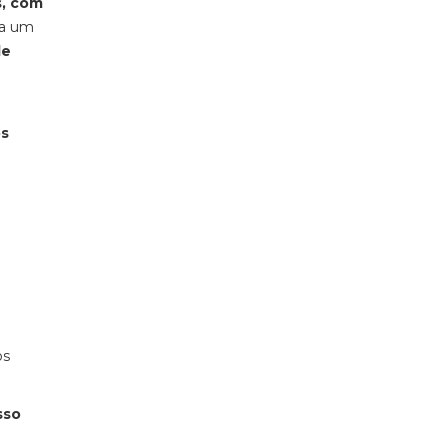
s, com
da um
de
s
os
sso