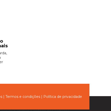
ão
nais
rda,
à
er
ós
|
Termos e condições
|
Política de privacidade