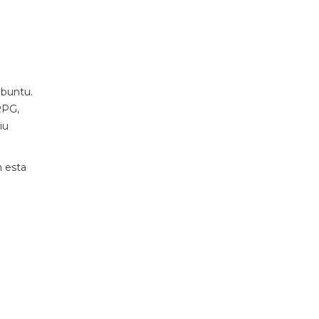
buntu.
RPG,
iu
m esta