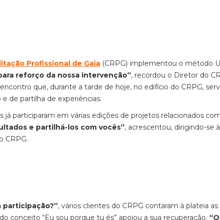
itação Profissional de Gaia
(CRPG) implementou o método U
ara reforço da nossa intervenção”
, recordou o Diretor do C
encontro que, durante a tarde de hoje, no edifício do CRPG, serv
de partilha de experiências.
s já participaram em várias edições de projetos relacionados co
ultados e partilhá-los com vocês”
, acrescentou, dirigindo-se à
do CRPG.
 participação?”
, vários clientes do CRPG contaram à plateia as
 do conceito “Eu sou porque tu és” apoiou a sua recuperação.
“O