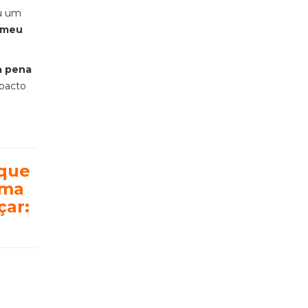
ou um
 meu
a pena
mpacto
rque
uma
çar: