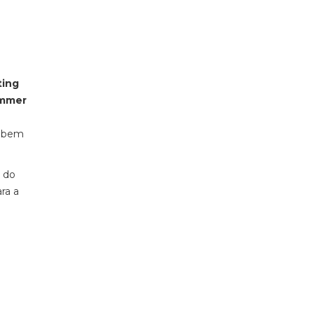
ting
mmer
, bem
e do
ra a