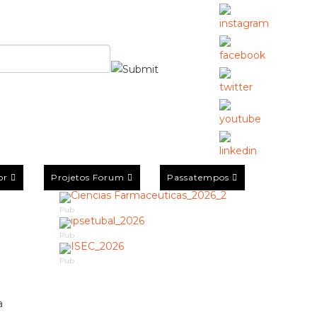
or
Projetos Forum
Passatempos
Pub
Pub
Pub
a