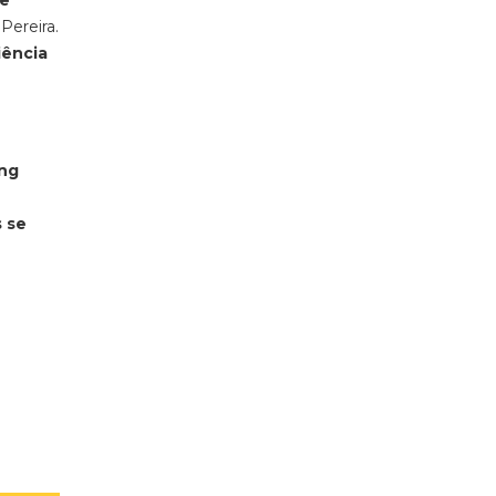
se
Pereira.
iência
ing
s se