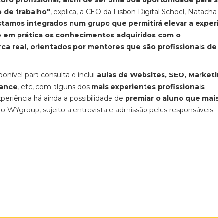
turo profissional, além de ser uma boa oportunidade para 
 de trabalho"
, explica, a CEO da Lisbon Digital School, Natacha 
tamos integrados num grupo que permitirá elevar a exper
o em prática os conhecimentos adquiridos com o
a real, orientados por mentores que são profissionais de
nível para consulta e inclui
aulas de Websites, SEO, Market
mance
, etc, com alguns dos
mais experientes profissionais
xperiência há ainda a possibilidade de
premiar o aluno que mai
 WYgroup, sujeito a entrevista e admissão pelos responsáveis.