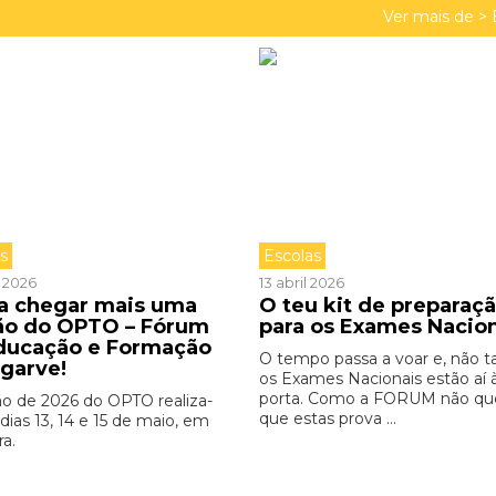
Ver mais de >
as
Escolas
l 2026
13 abril 2026
 a chegar mais uma
O teu kit de preparaç
ão do OPTO – Fórum
para os Exames Nacio
ducação e Formação
O tempo passa a voar e, não ta
lgarve!
os Exames Nacionais estão aí 
porta. Como a FORUM não qu
ão de 2026 do OPTO realiza-
que estas prova ...
dias 13, 14 e 15 de maio, em
ra.