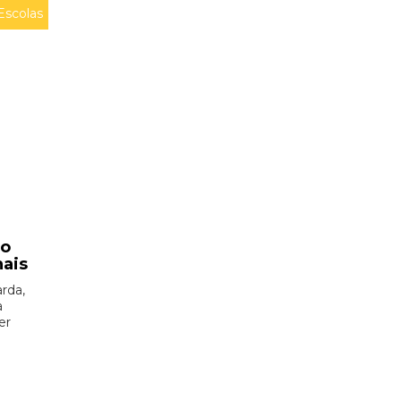
Escolas
ão
nais
rda,
à
er