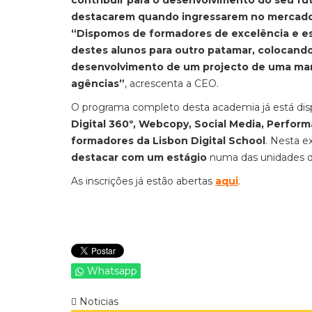
contribuir para o desenvolvimento do seu fu
destacarem quando ingressarem no mercado
“Dispomos de formadores de excelência e es
destes alunos para outro patamar, colocand
desenvolvimento de um projecto de uma marc
agências”
, acrescenta a CEO.
O programa completo desta academia já está dispo
Digital 360º, Webcopy, Social Media, Perfor
formadores da Lisbon Digital School
. Nesta e
destacar com um estágio
numa das unidades do
As inscrições já estão abertas
aqui
.
Whatsapp
Noticias