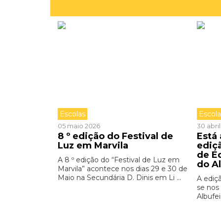
Escolas
Escol
05 maio 2026
30 abri
8 º edição do Festival de
Está
Luz em Marvila
ediç
de E
A 8 º edição do “Festival de Luz em
do A
Marvila” acontece nos dias 29 e 30 de
Maio na Secundária D. Dinis em Li ...
A ediç
se nos 
Albufei