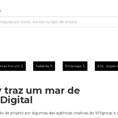
mias Forum
Saberes
Emprego
Ens. Superi
traz um mar de
Digital
o de projeto por algumas das agências criativas do WYgroup é 