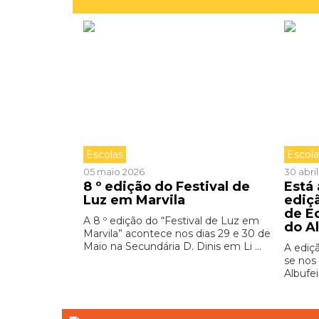
Escolas
Escol
05 maio 2026
30 abri
8 º edição do Festival de
Está
Luz em Marvila
ediç
de E
A 8 º edição do “Festival de Luz em
do A
Marvila” acontece nos dias 29 e 30 de
Maio na Secundária D. Dinis em Li ...
A ediç
se nos 
Albufei