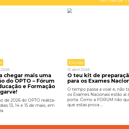
Ver mais de >
as
Escolas
l 2026
13 abril 2026
 a chegar mais uma
O teu kit de preparaç
ão do OPTO – Fórum
para os Exames Nacio
ducação e Formação
O tempo passa a voar e, não ta
lgarve!
os Exames Nacionais estão aí 
porta. Como a FORUM não qu
ão de 2026 do OPTO realiza-
que estas prova ...
dias 13, 14 e 15 de maio, em
ra.