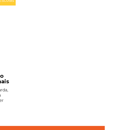
Escolas
ão
nais
rda,
à
er