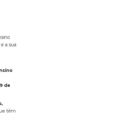
nsino
e a sua
nsino
-
 9 de
s,
que têm