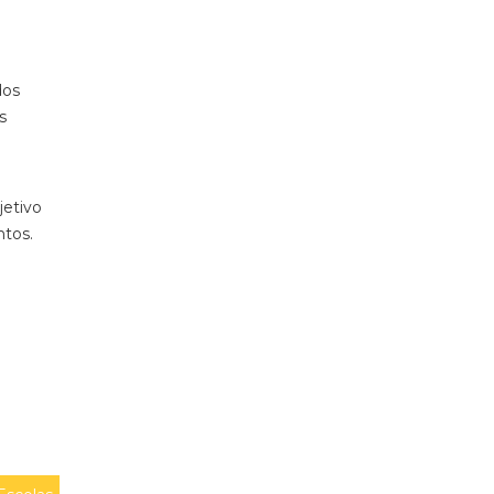
a
dos
s
jetivo
ntos.