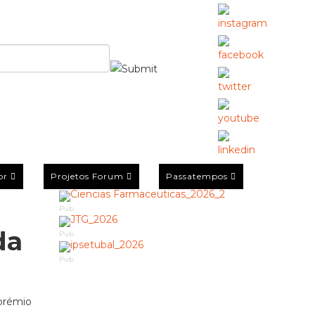
or
Projetos Forum
Passatempos
Pub
da
Pub
Pub
 prémio