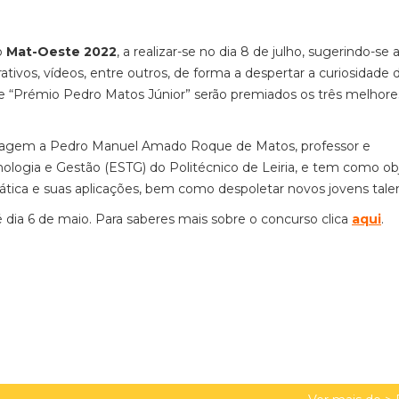
o
Mat-Oeste 2022
, a realizar-se no dia 8 de julho, sugerindo-se 
rativos, vídeos, entre outros, de forma a despertar a curiosidade 
 e “Prémio Pedro Matos Júnior” serão premiados os três melhore
gem a Pedro Manuel Amado Roque de Matos, professor e
nologia e Gestão (ESTG) do Politécnico de Leiria, e tem como ob
ática e suas aplicações, bem como despoletar novos jovens tale
é dia 6 de maio. Para saberes mais sobre o concurso clica
aqui
.