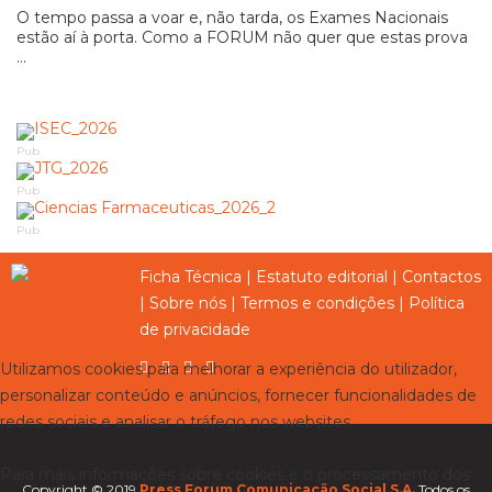
O tempo passa a voar e, não tarda, os Exames Nacionais
estão aí à porta. Como a FORUM não quer que estas prova
...
Pub
Pub
Pub
Ficha Técnica
|
Estatuto editorial
|
Contactos
|
Sobre nós
|
Termos e condições
|
Política
de privacidade
Utilizamos cookies para melhorar a experiência do utilizador,
personalizar conteúdo e anúncios, fornecer funcionalidades de
redes sociais e analisar o tráfego nos websites.
Para mais informações sobre cookies e o processamento dos
Copyright © 2019
Press Forum Comunicação Social S.A.
Todos os