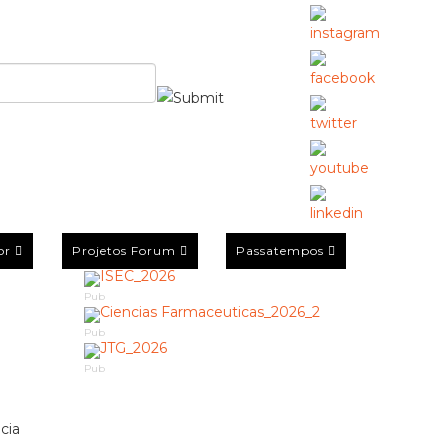
or
Projetos Forum
Passatempos
Pub
Pub
Pub
cia