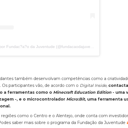
Uma publicação partilhada por Fundac?a?o da Juventude (@fundacaodajuventude)
tudantes também desenvolvam competências como a criatividade
a. Os participantes vão, de acordo com o
Digital Inside
,
contact
ndo a ferramentas como o
Minecraft Education Edition
- uma 
zagem -, e o microcontrolador
Micro:Bit
, uma ferramenta u
onal.
 regiões como o Centro e o Alentejo, onde conta com investido
s. Podes saber mais sobre o programa da Fundação da Juventude