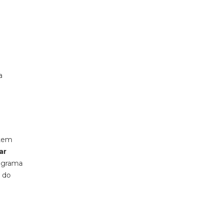
a
 tem
ar
rograma
e do