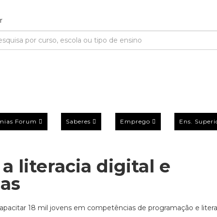
mias Forum
Saberes
Emprego
Ens. Superi
 literacia digital e
las
acitar 18 mil jovens em competências de programação e litera