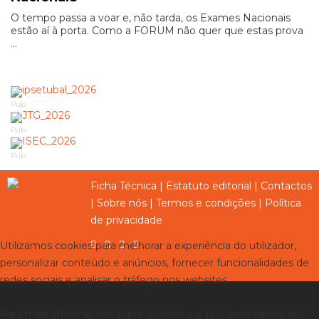
O tempo passa a voar e, não tarda, os Exames Nacionais
estão aí à porta. Como a FORUM não quer que estas prova
...
Pub
Pub
Pub
Ficha Técnica
|
Estatuto editorial
|
Contactos
|
Sobre nós
|
Termos e condições
|
Política
de privacidade
Utilizamos cookies para melhorar a experiência do utilizador,
personalizar conteúdo e anúncios, fornecer funcionalidades de
redes sociais e analisar o tráfego nos websites.
Para mais informações sobre cookies e o processamento dos