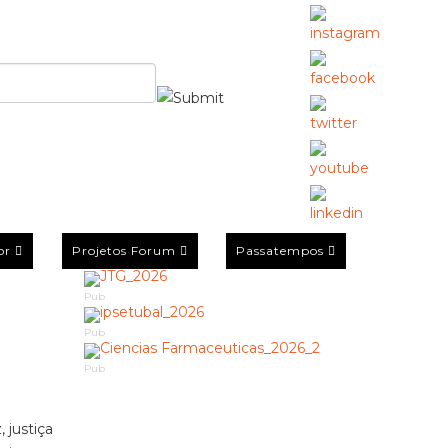
or
Projetos Forum
Passatempos
Pub
Pub
Pub
 justiça