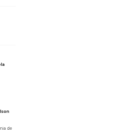
la
elson
mia de