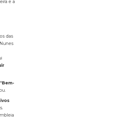
eira e a
os das
 Nunes
i
ir
“Bem-
ou.
ivos
s.
embleia