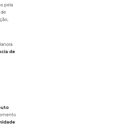
s pela
 de
ção,
Banora.
ncia de
buto
 momento
imidade