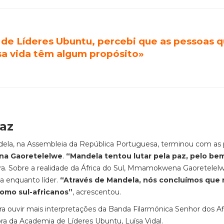
de Líderes Ubuntu, percebi que as pessoas 
sa vida têm algum propósito»
paz
dela, na Assembleia da República Portuguesa, terminou com as 
na Gaoretelelwe
.
“Mandela tentou lutar pela paz, pelo be
a. Sobre a realidade da África do Sul, Mmamokwena Gaoretelel
a enquanto líder.
“Através de Mandela, nós concluímos que
como sul-africanos”
, acrescentou.
ouvir mais interpretações da Banda Filarmónica Senhor dos Afl
a da Academia de Líderes Ubuntu, Luísa Vidal.