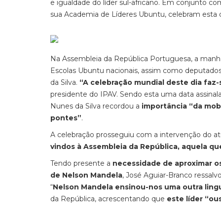
e igualdade do líder sul-africano. Em conjunto co
sua Academia de Líderes Ubuntu, celebram esta 
Na Assembleia da República Portuguesa, a manhã
Escolas Ubuntu nacionais, assim como deputados
da Silva.
“A celebração mundial deste dia faz-
presidente do IPAV. Sendo esta uma data assinal
Nunes da Silva recordou a
importância “da mobi
pontes”
.
A celebração prosseguiu com a intervenção do at
vindos à Assembleia da República, aquela qu
Tendo presente a
necessidade de aproximar os
de Nelson Mandela
, José Aguiar-Branco ressalv
“
Nelson Mandela ensinou-nos uma outra lingu
da República, acrescentando que
este líder “ou