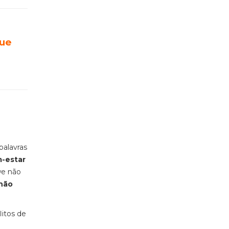
que
palavras
m-estar
we não
 não
itos de