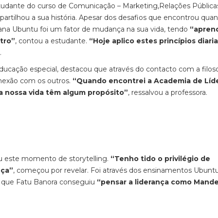
studante do curso de Comunicação – Marketing,Relações Pública
, partilhou a sua história. Apesar dos desafios que encontrou qua
ana Ubuntu foi um fator de mudança na sua vida, tendo
“apren
tro”
, contou a estudante.
“Hoje aplico estes princípios diar
.
educação especial, destacou que através do contacto com a filoso
nexão com os outros.
“Quando encontrei a Academia de Líd
a nossa vida têm algum propósito”
, ressalvou a professora.
ou este momento de storytelling.
“Tenho tido o privilégio de
nça”
, começou por revelar. Foi através dos ensinamentos Ubunt
, que Fatu Banora conseguiu
“pensar a liderança como Mande