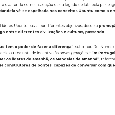
dia. Tendo como inspiração o seu legado de luta pela paz e i
andela vê-se espelhada nos conceitos Ubuntu como a e
Líderes Ubuntu passa por diferentes objetivos, desde a
promoç
ogo entre diferentes civilizações e culturas, passando
uo tem o poder de fazer a diferença”
, sublinhou Rui Nunes d
ue deixou uma nota de incentivo às novas gerações.
“Em Portugal
ser os líderes de amanhã, os Mandelas de amanhã”
, reforço
er construtores de pontes, capazes de conversar com qu