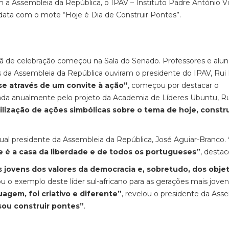
m a Assembleia da República, o IPAV – Instituto Padre António Vi
data com o mote “Hoje é Dia de Construir Pontes”.
 de celebração começou na Sala do Senado. Professores e alun
 da Assembleia da República ouviram o presidente do IPAV, Rui
se através de um convite à ação”
, começou por destacar o
ada anualmente pelo projeto da Academia de Líderes Ubuntu, Ru
lização de ações simbólicas sobre o tema de hoje, constru
ual presidente da Assembleia da República, José Aguiar-Branco.
e é a casa da liberdade e de todos os portugueses”
, destac
 jovens dos valores da democracia e, sobretudo, dos objet
ou o exemplo deste líder sul-africano para as gerações mais joven
agem, foi criativo e diferente”
, revelou o presidente da Ass
sou construir pontes”
.