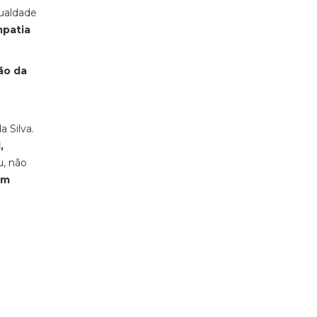
gualdade
mpatia
ão da
a Silva.
,
u, não
em