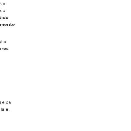
s e
ndo
dido
iamente
fia
eres
u e da
la e,