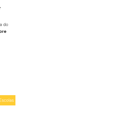
r
sa do
ore
Escolas