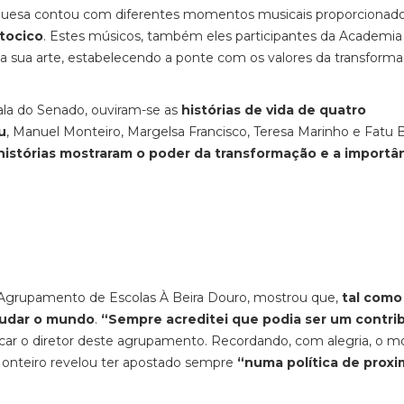
tuguesa contou com diferentes momentos musicais proporcionado
tocico
. Estes músicos, também eles participantes da Academia
da sua arte, estabelecendo a ponte com os valores da transforma
la do Senado, ouviram-se as
histórias de vida de quatro
u
, Manuel Monteiro, Margelsa Francisco, Teresa Marinho e Fatu 
histórias mostraram o poder da transformação e a importâ
o Agrupamento de Escolas À Beira Douro, mostrou que,
tal como
mudar o mundo
.
“Sempre acreditei que podia ser um contri
car o diretor deste agrupamento. Recordando, com alegria, o
onteiro revelou ter apostado sempre
“numa política de prox