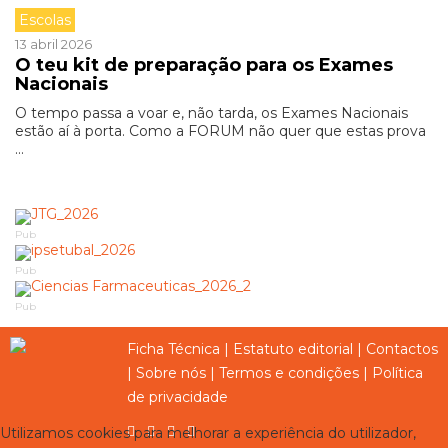
Escolas
13 abril 2026
O teu kit de preparação para os Exames
Nacionais
O tempo passa a voar e, não tarda, os Exames Nacionais
estão aí à porta. Como a FORUM não quer que estas prova
...
Pub
Pub
Pub
Ficha Técnica
|
Estatuto editorial
|
Contactos
|
Sobre nós
|
Termos e condições
|
Política
de privacidade
Utilizamos cookies para melhorar a experiência do utilizador,