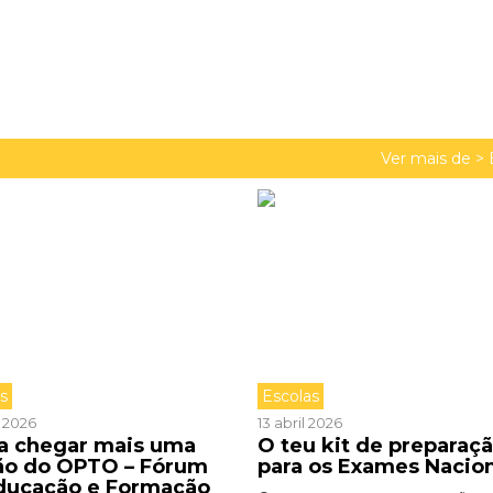
Ver mais de >
as
Escolas
l 2026
13 abril 2026
 a chegar mais uma
O teu kit de preparaç
ão do OPTO – Fórum
para os Exames Nacio
ducação e Formação