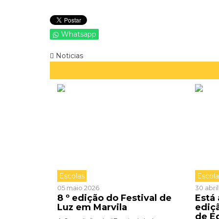
Whatsapp
Noticias
Escolas
Escol
05 maio 2026
30 abri
8 º edição do Festival de
Está
Luz em Marvila
ediç
de E