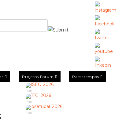
or
Projetos Forum
Passatempos
Pub
Pub
s
Pub