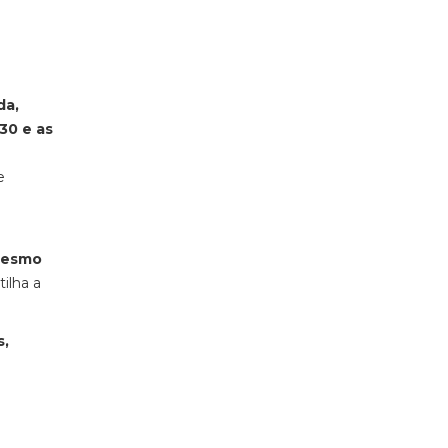
da,
30 e as
e
 mesmo
rtilha a
s,