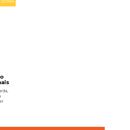
Escolas
ão
nais
rda,
à
er