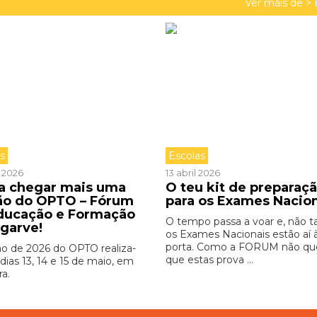
Ver mais de >
as
Escolas
l 2026
13 abril 2026
 a chegar mais uma
O teu kit de preparaç
ão do OPTO – Fórum
para os Exames Nacio
ducação e Formação
O tempo passa a voar e, não ta
lgarve!
os Exames Nacionais estão aí 
porta. Como a FORUM não qu
ão de 2026 do OPTO realiza-
que estas prova ...
dias 13, 14 e 15 de maio, em
ra.