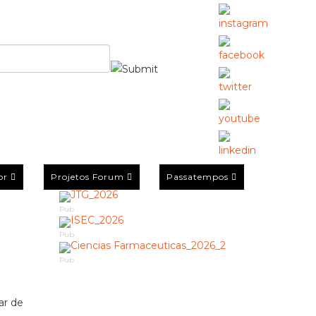
or
Projetos Forum
Passatempos
Pub
Pub
Pub
ar de