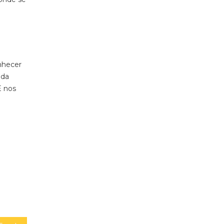
nhecer
ida
E nos