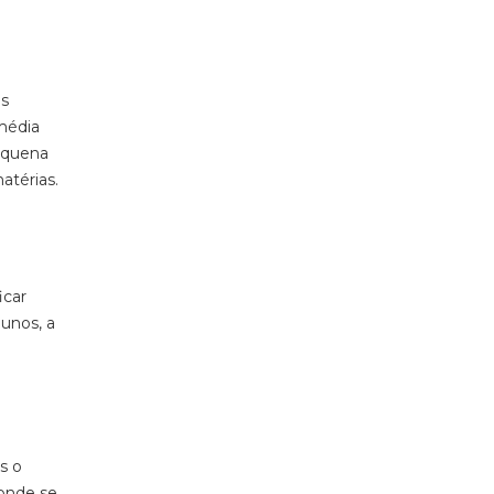
os
média
equena
atérias.
icar
unos, a
s o
 onde se