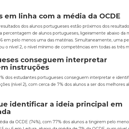
s em linha com a média da OCDE
 resultados dos alunos portugueses estão próximos dos resultad
 percentagem de alunos portugueses, ligeiramente abaixo da 
u 6 em pelo menos uma das matérias. Simultaneamente, uma p
 o nível 2, o nível mínimo de competências em todas as três m
ueses conseguem interpretar
m instruções
 dos estudantes portugueses conseguem interpretar e identif
ões (nível 2), com cerca de 7% dos alunos a ser dos melhores al
 identificar a ideia principal em
ada
dia da OCDE (74%), com 77% dos alunos a tingirem pelo meno
el 5 ou 6 em Leitura, abaixo da média de 7% da OCDE, num nível