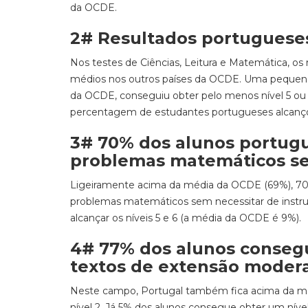
da OCDE.
2# Resultados portuguese
Nos testes de Ciências, Leitura e Matemática, os
médios nos outros países da OCDE. Uma pequena
da OCDE, conseguiu obter pelo menos nível 5 o
percentagem de estudantes portugueses alcançou
3# 70% dos alunos portug
problemas matemáticos se
Ligeiramente acima da média da OCDE (69%), 70%
problemas matemáticos sem necessitar de instruç
alcançar os níveis 5 e 6 (a média da OCDE é 9%).
4# 77% dos alunos consegue
textos de extensão moder
Neste campo, Portugal também fica acima da mé
nível 2. Já 5% dos alunos consegue obter um nív