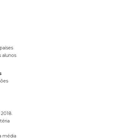
países
 alunos
s
sões
 2018.
téria
da média