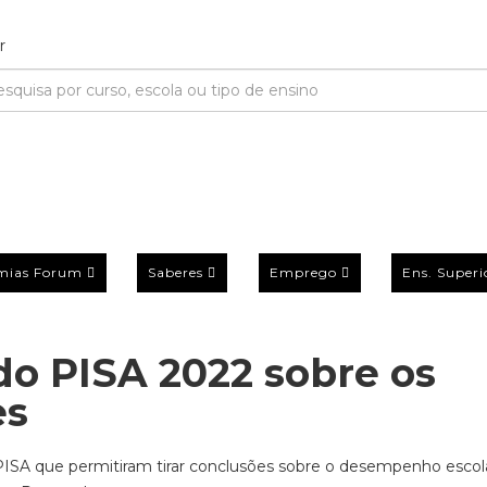
mias Forum
Saberes
Emprego
Ens. Superi
do PISA 2022 sobre os
es
PISA que permitiram tirar conclusões sobre o desempenho escol