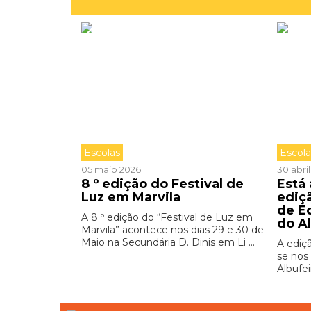
Escolas
Escol
05 maio 2026
30 abri
8 º edição do Festival de
Está
Luz em Marvila
ediç
de E
A 8 º edição do “Festival de Luz em
do A
Marvila” acontece nos dias 29 e 30 de
Maio na Secundária D. Dinis em Li ...
A ediç
se nos 
Albufei