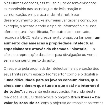
Nas últimas décadas, assistiu-se a um desenvolvimento
extraordinário das tecnologias de informação e
comunicação, em particular da Internet.
E
sse
desenvolvimento trouxe inúmeras vantagens como, por
exemplo, o acesso a todo o tipo de informação e a uma
oferta cultural diversificada.
Po
r outro
lado
,
contudo,
recorda a DECO,
este crescimento
propiciou também
um
aumento das ameaças à propriedade intelectual
,
especialmente através da chamada “pirataria”
–
a
cópia ou reprodução das obras para divulgação ou venda
sem o consentimento do autor.
O respeito pela propriedade intelectual
(
e a perceção dos
seus limites
num espaço tão “aberto” como é o digital
)
é
“uma dificuldade para os jovens consumidores, que
ainda consideram que tudo o que está na
I
nternet é
de todos”
,
acrescenta
esta associação
. Partindo desta
realidade,
a DECO
desenvolve o projeto
Brain IDeas
– Dá
Valor às Boas Ideias
,
com o objetivo de
trabalhar os temas