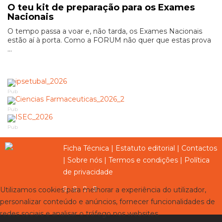
O teu kit de preparação para os Exames
Nacionais
O tempo passa a voar e, não tarda, os Exames Nacionais
estão aí à porta. Como a FORUM não quer que estas prova
...
Pub
Pub
Pub
Ficha Técnica
|
Estatuto editorial
|
Contactos
|
Sobre nós
|
Termos e condições
|
Política
de privacidade
Utilizamos cookies para melhorar a experiência do utilizador,
personalizar conteúdo e anúncios, fornecer funcionalidades de
redes sociais e analisar o tráfego nos websites.