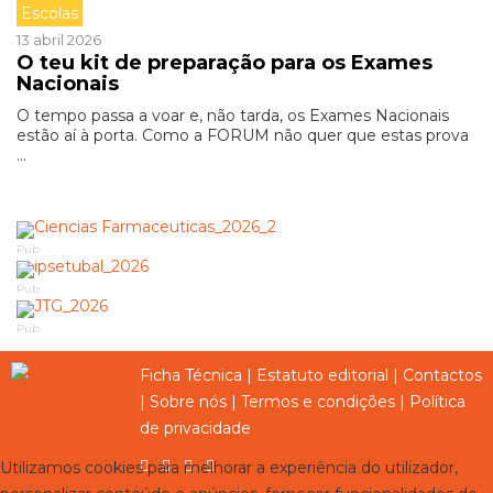
Escolas
13 abril 2026
O teu kit de preparação para os Exames
Nacionais
O tempo passa a voar e, não tarda, os Exames Nacionais
estão aí à porta. Como a FORUM não quer que estas prova
...
Pub
Pub
Pub
Ficha Técnica
|
Estatuto editorial
|
Contactos
|
Sobre nós
|
Termos e condições
|
Política
de privacidade
Utilizamos cookies para melhorar a experiência do utilizador,