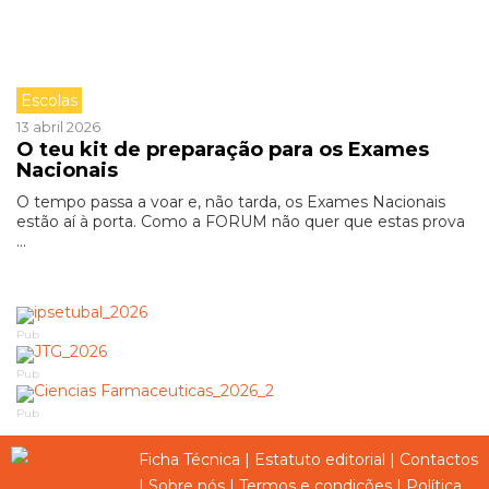
Escolas
13 abril 2026
O teu kit de preparação para os Exames
Nacionais
O tempo passa a voar e, não tarda, os Exames Nacionais
estão aí à porta. Como a FORUM não quer que estas prova
...
Pub
Pub
Pub
Ficha Técnica
|
Estatuto editorial
|
Contactos
|
Sobre nós
|
Termos e condições
|
Política