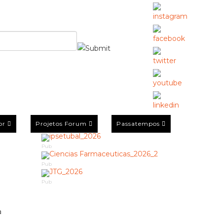
or
Projetos Forum
Passatempos
Pub
Pub
Pub
a