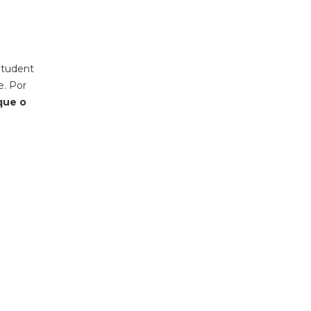
, 2020 às 1:43 PDT
Student
e. Por
que o