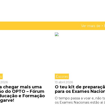
Ver mais de >
as
Escolas
l 2026
13 abril 2026
 a chegar mais uma
O teu kit de preparaç
ão do OPTO – Fórum
para os Exames Nacio
ducação e Formação
O tempo passa a voar e, não ta
lgarve!
os Exames Nacionais estão aí 