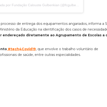
ada por
Fundação Calouste Gulbenkian
(@fcgulbenkian) em
22 de Abr
o processo de entrega dos equipamentos angariados, informa a 
inistério da Educação na identificação dos casos de necessidad
er endereçado diretamente ao Agrupamento de Escolas a 
ento
#tech4Covid19
, que envolve o trabalho voluntário de
ofissionais de saúde, entre outras especialidades.