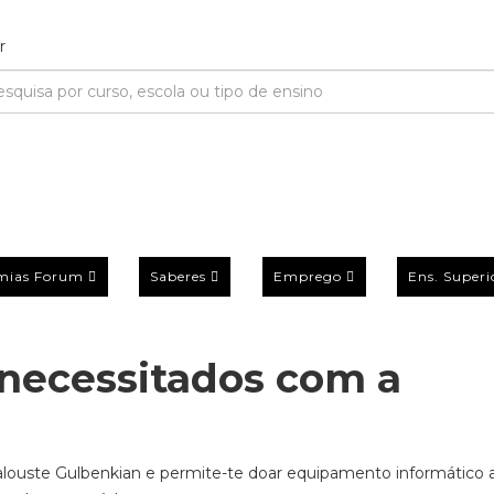
mias Forum
Saberes
Emprego
Ens. Superi
necessitados com a
ouste Gulbenkian e permite-te doar equipamento informático 