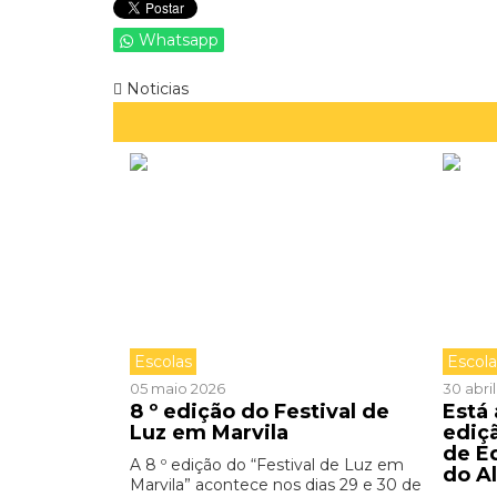
Whatsapp
Noticias
Escolas
Escol
05 maio 2026
30 abri
8 º edição do Festival de
Está
Luz em Marvila
ediç
de E
A 8 º edição do “Festival de Luz em
do A
Marvila” acontece nos dias 29 e 30 de