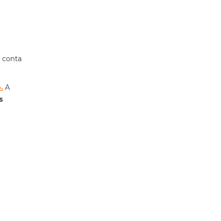
o conta
o
.
A
s