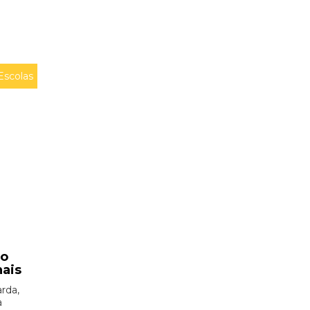
Escolas
ão
nais
rda,
à