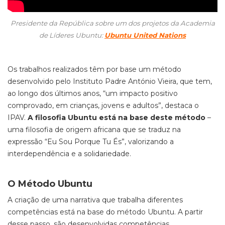
Presidente da República sobre um dos projetos da Academia
de Líderes Ubuntu:
Ubuntu United Nations
Os trabalhos realizados têm por base
um método
desenvolvido pelo Instituto Padre António Vieira,
que tem,
ao longo dos últimos anos, “
um impacto positivo
comprovado, em crianças, jovens e adultos”,
destaca o
IPAV
.
A filosofia Ubuntu está na base deste método
–
uma filosofia de origem africana que se
traduz na
expressão “Eu Sou Porque Tu És”
,
valorizando a
interdependência e a solidariedade.
O Método Ubuntu
A criação de uma narrativa que trabalha diferentes
competências está na base do método Ubuntu.
A partir
desse passo,
são desenvolvidas competências