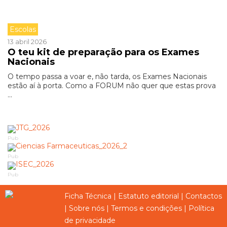
Escolas
13 abril 2026
O teu kit de preparação para os Exames
Nacionais
O tempo passa a voar e, não tarda, os Exames Nacionais
estão aí à porta. Como a FORUM não quer que estas prova
...
Pub
Pub
Pub
Ficha Técnica
|
Estatuto editorial
|
Contactos
|
Sobre nós
|
Termos e condições
|
Política
de privacidade