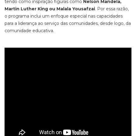
tendo como
inspiração figuras como
Nelson Mandela,
Martin Luther
King ou Malala Yousafzai
.
Por essa razão,
o programa inclui um
enfoque
especial
nas capacidades
para a liderança ao serviço das comunidades, desde logo, da
comunidade
educativa.