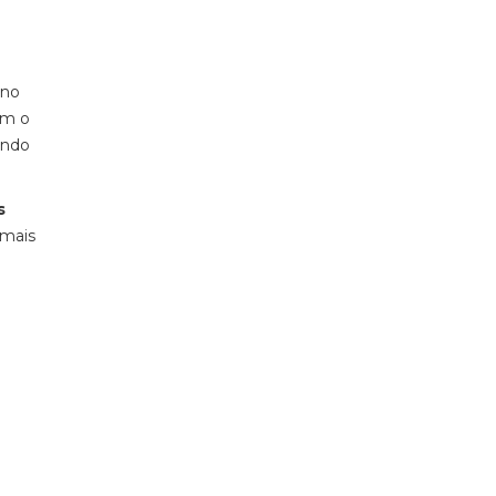
rno
om o
endo
s
 mais