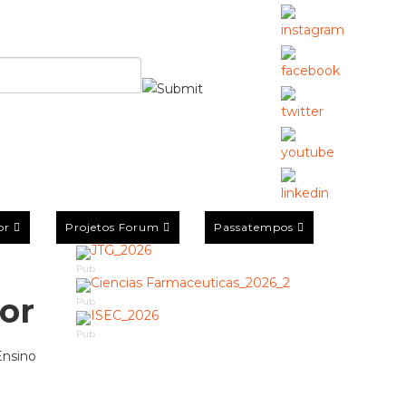
or
Projetos Forum
Passatempos
Pub
or
Pub
Pub
Ensino