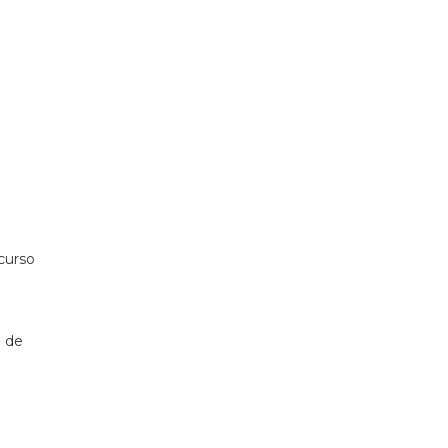
curso
9 de