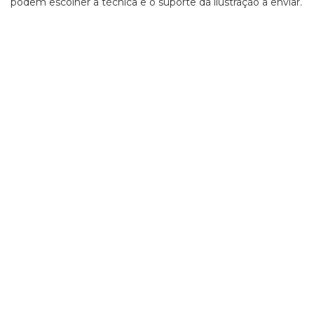
podem escolher a técnica e o suporte da ilustração a enviar.