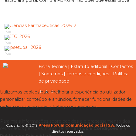
estão aí à porta. Como a FORUM não quer que estas prova
...
Pub
Pub
Pub
Ficha Técnica
|
Estatuto editorial
|
Contactos
|
Sobre nós
|
Termos e condições
|
Política
de privacidade
Utilizamos cookies para melhorar a experiência do utilizador,
personalizar conteúdo e anúncios, fornecer funcionalidades de
redes sociais e analisar o tráfego nos websites.
Para mais informações sobre cookies e o processamento dos
Copyright © 2019
Press Forum Comunicação Social S.A.
Todos os
seus dados pessoais, consulte os
Termos e Condições
e a
direitos reservados.
Política de Privacidade
.