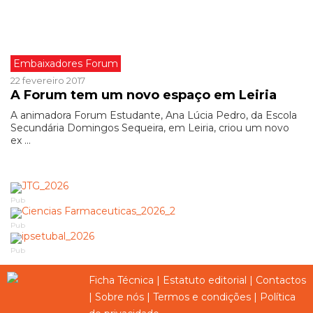
Embaixadores Forum
22 fevereiro 2017
A Forum tem um novo espaço em Leiria
A animadora Forum Estudante, Ana Lúcia Pedro, da Escola
Secundária Domingos Sequeira, em Leiria, criou um novo
ex ...
Pub
Pub
Pub
Ficha Técnica
|
Estatuto editorial
|
Contactos
|
Sobre nós
|
Termos e condições
|
Política