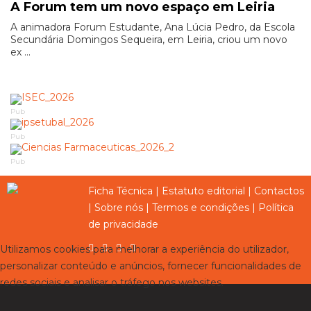
A Forum tem um novo espaço em Leiria
A animadora Forum Estudante, Ana Lúcia Pedro, da Escola
Secundária Domingos Sequeira, em Leiria, criou um novo
ex ...
Pub
Pub
Pub
Ficha Técnica
|
Estatuto editorial
|
Contactos
|
Sobre nós
|
Termos e condições
|
Política
de privacidade
Utilizamos cookies para melhorar a experiência do utilizador,
personalizar conteúdo e anúncios, fornecer funcionalidades de
redes sociais e analisar o tráfego nos websites.