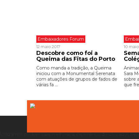
Embaixadores Forum
Embai
12 maio 2017
10 maio
Descobre como foi a
Sema
Queima das Fitas do Porto
Colé
Como manda a tradição, a Queima
Animad
iniciou com a Monumental Serenata
Sara M
com atuações de grupos de fados de
sobre 
várias fa ...
que fre
Utilizamos cookies para melhorar a experiência do utilizador, per