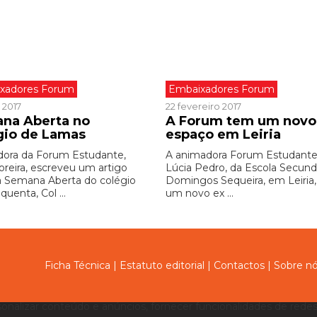
xadores Forum
Embaixadores Forum
 2017
22 fevereiro 2017
na Aberta no
A Forum tem um novo
gio de Lamas
espaço em Leiria
ora da Forum Estudante,
A animadora Forum Estudante
oreira, escreveu um artigo
Lúcia Pedro, da Escola Secund
a Semana Aberta do colégio
Domingos Sequeira, em Leiria,
quenta, Col ...
um novo ex ...
Ficha Técnica
|
Estatuto editorial
|
Contactos
|
Sobre n
sonalizar conteúdo e anúncios, fornecer funcionalidades de redes 