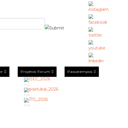
or
Projetos Forum
Passatempos
Pub
Pub
Pub