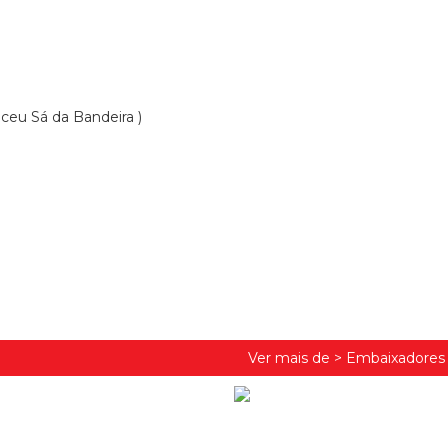
iceu Sá da Bandeira )
Ver mais de >
Embaixadores