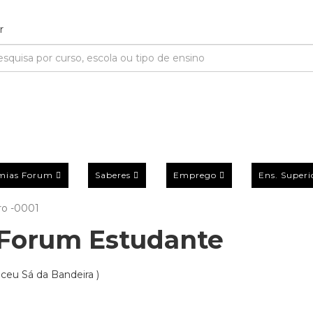
mias Forum
Saberes
Emprego
Ens. Superi
o -0001
Forum Estudante
iceu Sá da Bandeira )