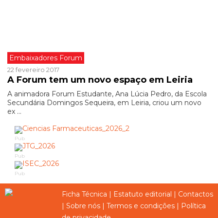
Embaixadores Forum
22 fevereiro 2017
A Forum tem um novo espaço em Leiria
A animadora Forum Estudante, Ana Lúcia Pedro, da Escola
Secundária Domingos Sequeira, em Leiria, criou um novo
ex ...
Pub
Pub
Pub
Ficha Técnica
|
Estatuto editorial
|
Contactos
|
Sobre nós
|
Termos e condições
|
Política
de privacidade