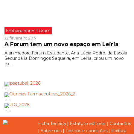
Embaixadores Forum
22 fevereiro 2017
A Forum tem um novo espaço em Leiria
A animadora Forum Estudante, Ana Lúcia Pedro, da Escola
Secundária Domingos Sequeira, em Leiria, criou um novo
ex ...
Pub
Pub
Pub
Ficha Técnica
|
Estatuto editorial
|
Contactos
|
Sobre nós
|
Termos e condições
|
Política