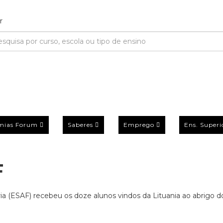
mias Forum
Saberes
Emprego
Ens. Superi
F
ria (ESAF) recebeu os doze alunos vindos da Lituania ao abrigo d