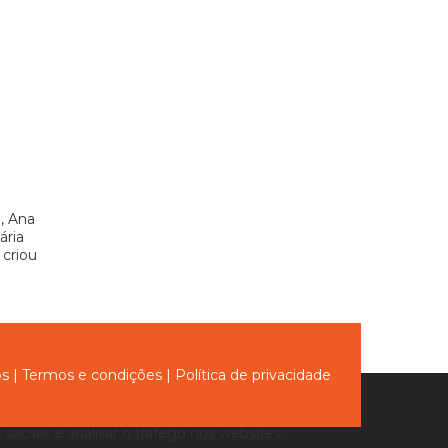
, Ana
ária
 criou
ós
|
Termos e condições
|
Política de privacidade
sociais e analisar o tráfego nos websites.