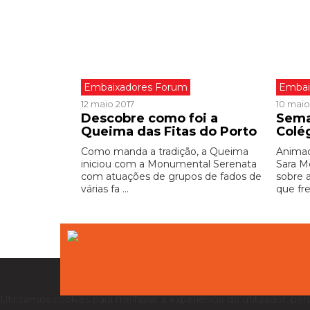
Embaixadores Forum
Embai
12 maio 2017
10 maio
Descobre como foi a
Sema
Queima das Fitas do Porto
Colé
Como manda a tradição, a Queima
Animad
iniciou com a Monumental Serenata
Sara M
com atuações de grupos de fados de
sobre 
várias fa ...
que fre
Utilizamos cookies para melhorar a experiência do utilizador, per