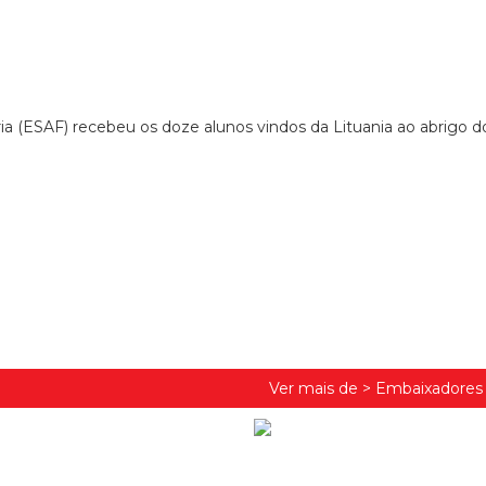
ria (ESAF) recebeu os doze alunos vindos da Lituania ao abrigo d
Ver mais de >
Embaixadores