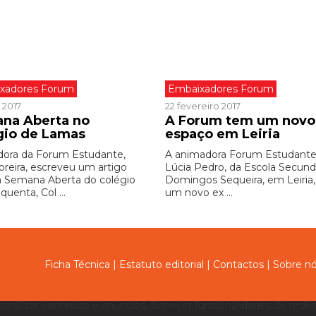
xadores Forum
Embaixadores Forum
 2017
22 fevereiro 2017
na Aberta no
A Forum tem um novo
gio de Lamas
espaço em Leiria
ora da Forum Estudante,
A animadora Forum Estudante
oreira, escreveu um artigo
Lúcia Pedro, da Escola Secund
a Semana Aberta do colégio
Domingos Sequeira, em Leiria,
quenta, Col ...
um novo ex ...
Ficha Técnica
|
Estatuto editorial
|
Contactos
|
Sobre n
sonalizar conteúdo e anúncios, fornecer funcionalidades de redes 