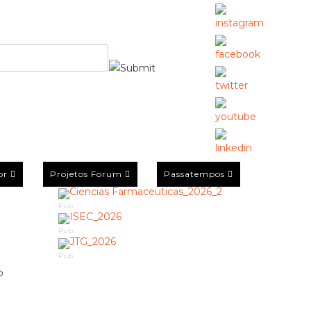
or
Projetos Forum
Passatempos
Pub
Pub
Pub
o