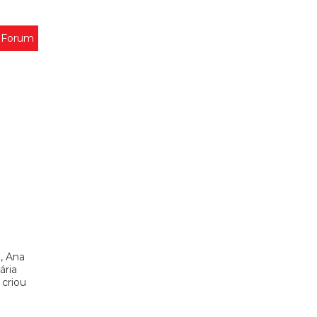
 Forum
, Ana
ária
 criou