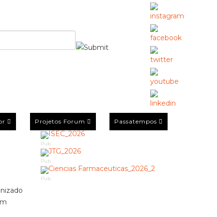
or
Projetos Forum
Passatempos
Pub
Pub
Pub
anizado
 em