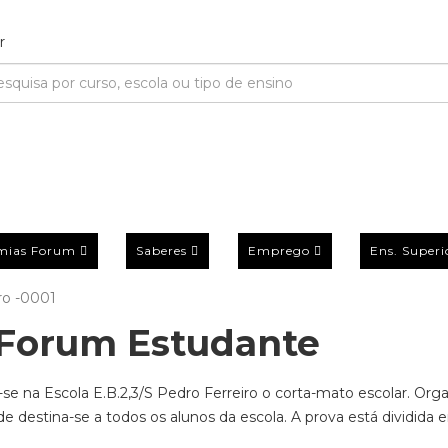
mias Forum
Saberes
Emprego
Ens. Superi
o -0001
Forum Estudante
e na Escola E.B.2,3/S Pedro Ferreiro o corta-mato escolar. Org
de destina-se a todos os alunos da escola. A prova está dividida