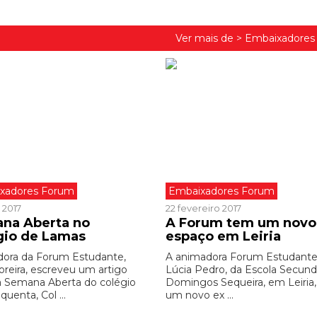
Ver mais de >
Embaixadores
xadores Forum
Embaixadores Forum
 2017
22 fevereiro 2017
na Aberta no
A Forum tem um novo
gio de Lamas
espaço em Leiria
ora da Forum Estudante,
A animadora Forum Estudante
oreira, escreveu um artigo
Lúcia Pedro, da Escola Secund
a Semana Aberta do colégio
Domingos Sequeira, em Leiria,
quenta, Col ...
um novo ex ...