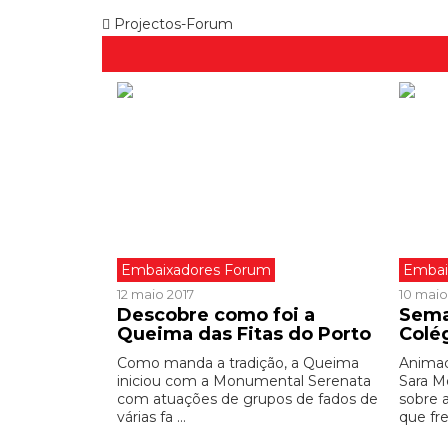
Projectos-Forum
Embaixadores Forum
Embai
12 maio 2017
10 maio
Descobre como foi a
Sema
Queima das Fitas do Porto
Colé
Como manda a tradição, a Queima
Animad
iniciou com a Monumental Serenata
Sara M
com atuações de grupos de fados de
sobre 
várias fa ...
que fre