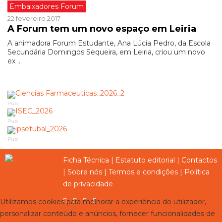
Embaixadores Forum
22 fevereiro 2017
A Forum tem um novo espaço em Leiria
A animadora Forum Estudante, Ana Lúcia Pedro, da Escola
Secundária Domingos Sequeira, em Leiria, criou um novo
ex ...
Pub
Pub
Pub
Ficha Técnica
|
Estatuto editorial
|
Contactos
|
Sobre nós
|
Termos e condições
|
Política
de privacidade
Utilizamos cookies para melhorar a experiência do utilizador,
personalizar conteúdo e anúncios, fornecer funcionalidades de