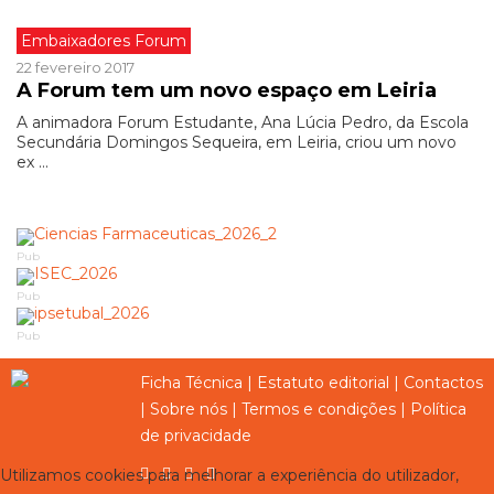
Embaixadores Forum
22 fevereiro 2017
A Forum tem um novo espaço em Leiria
A animadora Forum Estudante, Ana Lúcia Pedro, da Escola
Secundária Domingos Sequeira, em Leiria, criou um novo
ex ...
Pub
Pub
Pub
Ficha Técnica
|
Estatuto editorial
|
Contactos
|
Sobre nós
|
Termos e condições
|
Política
de privacidade
Utilizamos cookies para melhorar a experiência do utilizador,