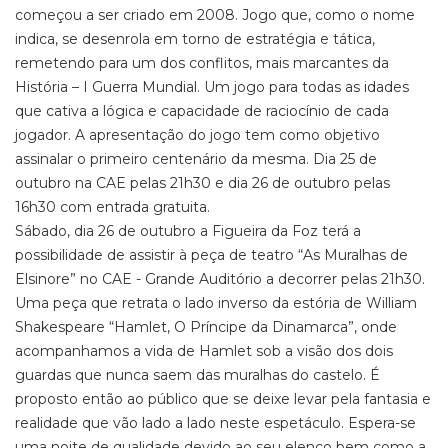
começou a ser criado em 2008. Jogo que, como o nome
indica, se desenrola em torno de estratégia e tática,
remetendo para um dos conflitos, mais marcantes da
História – I Guerra Mundial. Um jogo para todas as idades
que cativa a lógica e capacidade de raciocínio de cada
jogador. A apresentação do jogo tem como objetivo
assinalar o primeiro centenário da mesma. Dia 25 de
outubro na CAE pelas 21h30 e dia 26 de outubro pelas
16h30 com entrada gratuita.
Sábado, dia 26 de outubro a Figueira da Foz terá a
possibilidade de assistir à peça de teatro “As Muralhas de
Elsinore” no CAE - Grande Auditório a decorrer pelas 21h30.
Uma peça que retrata o lado inverso da estória de William
Shakespeare “Hamlet, O Príncipe da Dinamarca”, onde
acompanhamos a vida de Hamlet sob a visão dos dois
guardas que nunca saem das muralhas do castelo. É
proposto então ao público que se deixe levar pela fantasia e
realidade que vão lado a lado neste espetáculo. Espera-se
uma noite de qualidade devido ao seu elenco bem como a