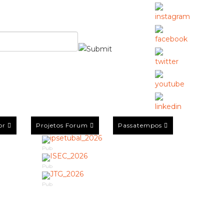
or
Projetos Forum
Passatempos
Pub
Pub
Pub