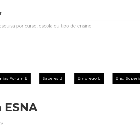
mias Forum
Saberes
Emprego
Ens. Superi
a ESNA
es