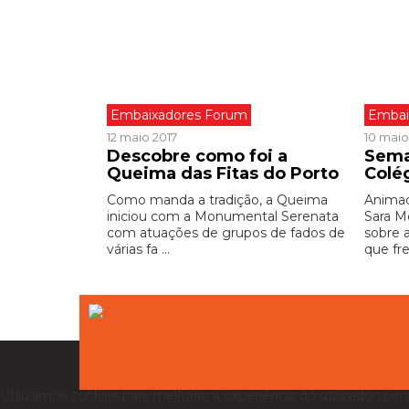
Embaixadores Forum
Embai
12 maio 2017
10 maio
Descobre como foi a
Sema
Queima das Fitas do Porto
Colé
Como manda a tradição, a Queima
Animad
iniciou com a Monumental Serenata
Sara M
com atuações de grupos de fados de
sobre 
várias fa ...
que fre
Utilizamos cookies para melhorar a experiência do utilizador, per