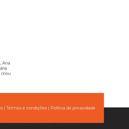
, Ana
ária
 criou
ós
|
Termos e condições
|
Política de privacidade
sociais e analisar o tráfego nos websites.