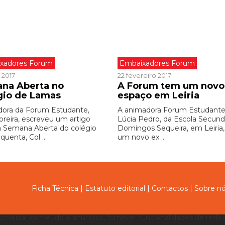
xadores Forum
Embaixadores Forum
 2017
22 fevereiro 2017
na Aberta no
A Forum tem um novo
gio de Lamas
espaço em Leiria
ora da Forum Estudante,
A animadora Forum Estudante
oreira, escreveu um artigo
Lúcia Pedro, da Escola Secund
a Semana Aberta do colégio
Domingos Sequeira, em Leiria,
quenta, Col ...
um novo ex ...
Ficha Técnica
|
Estatuto editorial
|
Contactos
|
Sobre n
sonalizar conteúdo e anúncios, fornecer funcionalidades de redes 