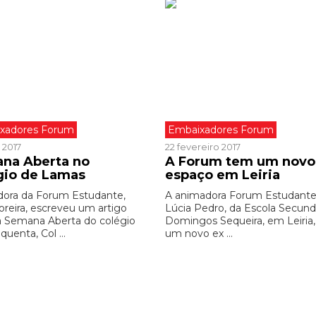
xadores Forum
Embaixadores Forum
 2017
22 fevereiro 2017
na Aberta no
A Forum tem um novo
gio de Lamas
espaço em Leiria
ora da Forum Estudante,
A animadora Forum Estudante
oreira, escreveu um artigo
Lúcia Pedro, da Escola Secund
a Semana Aberta do colégio
Domingos Sequeira, em Leiria,
quenta, Col ...
um novo ex ...