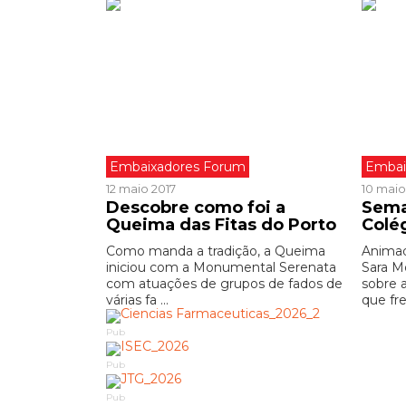
Embaixadores Forum
Embai
12 maio 2017
10 maio
Descobre como foi a
Sema
Queima das Fitas do Porto
Colé
Como manda a tradição, a Queima
Animad
iniciou com a Monumental Serenata
Sara M
com atuações de grupos de fados de
sobre 
várias fa ...
que fre
Pub
Pub
Pub