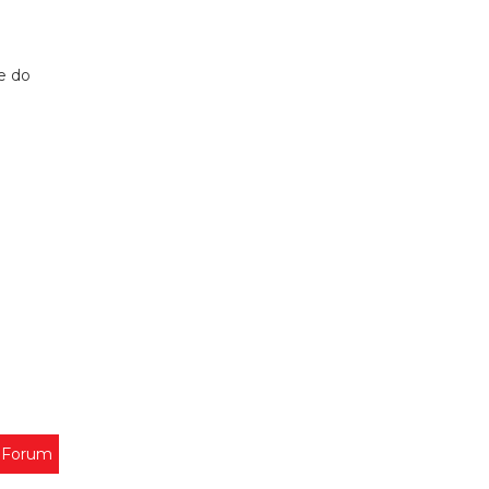
 e do
 Forum