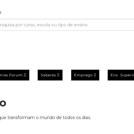
mias Forum
Saberes
Emprego
Ens. Superi
no
 que transformam o mundo de todos os dias.