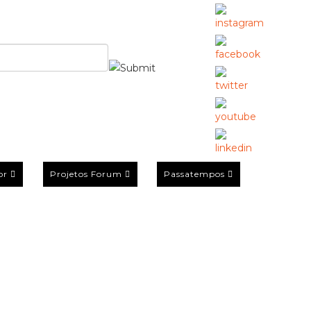
or
Projetos Forum
Passatempos