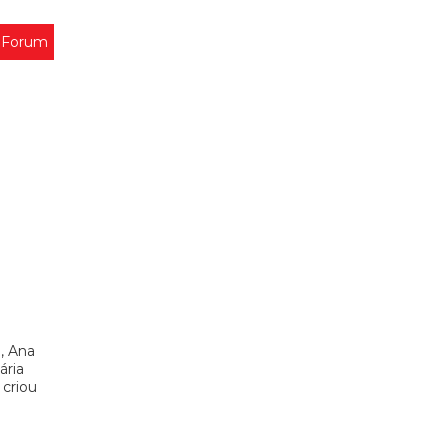
 Forum
, Ana
ária
 criou