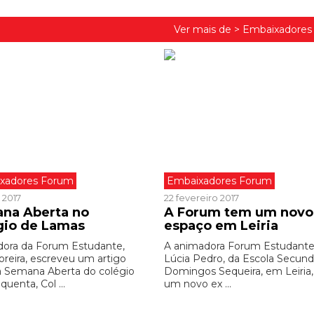
Ver mais de >
Embaixadores
xadores Forum
Embaixadores Forum
 2017
22 fevereiro 2017
na Aberta no
A Forum tem um novo
gio de Lamas
espaço em Leiria
ora da Forum Estudante,
A animadora Forum Estudante
oreira, escreveu um artigo
Lúcia Pedro, da Escola Secund
a Semana Aberta do colégio
Domingos Sequeira, em Leiria,
quenta, Col ...
um novo ex ...