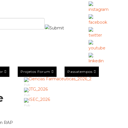
or
Projetos Forum
Passatempos
Pub
e
Pub
Pub
com RAP