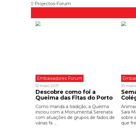
Projectos-Forum
Embaixadores Forum
Embai
12 maio 2017
10 maio
Descobre como foi a
Sema
Queima das Fitas do Porto
Colé
Como manda a tradição, a Queima
Animad
iniciou com a Monumental Serenata
Sara M
com atuações de grupos de fados de
sobre 
várias fa ...
que fre