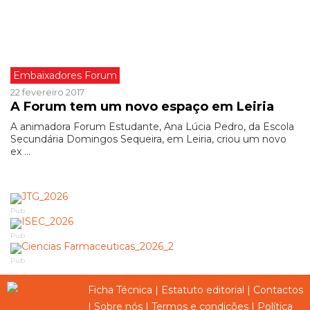
Embaixadores Forum
22 fevereiro 2017
A Forum tem um novo espaço em Leiria
A animadora Forum Estudante, Ana Lúcia Pedro, da Escola
Secundária Domingos Sequeira, em Leiria, criou um novo
ex ...
Pub
Pub
Pub
Ficha Técnica
|
Estatuto editorial
|
Contactos
|
Sobre nós
|
Termos e condições
|
Política