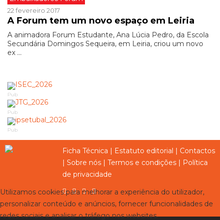
22 fevereiro 2017
A Forum tem um novo espaço em Leiria
A animadora Forum Estudante, Ana Lúcia Pedro, da Escola
Secundária Domingos Sequeira, em Leiria, criou um novo
ex ...
Pub
Pub
Pub
Ficha Técnica
|
Estatuto editorial
|
Contactos
|
Sobre nós
|
Termos e condições
|
Política
de privacidade
Utilizamos cookies para melhorar a experiência do utilizador,
personalizar conteúdo e anúncios, fornecer funcionalidades de
redes sociais e analisar o tráfego nos websites.