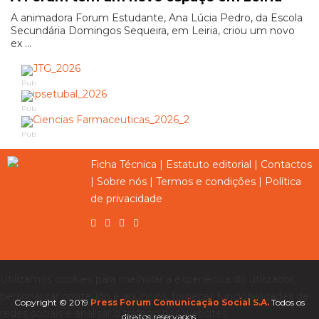
A animadora Forum Estudante, Ana Lúcia Pedro, da Escola
Secundária Domingos Sequeira, em Leiria, criou um novo
ex ...
Pub
Pub
Pub
Ficha Técnica
|
Estatuto editorial
|
Contactos
|
Sobre nós
|
Termos e condições
|
Política
de privacidade
Utilizamos cookies para melhorar a experiência do utilizador,
personalizar conteúdo e anúncios, fornecer funcionalidades de
Copyright © 2019
Press Forum Comunicação Social S.A.
Todos os
redes sociais e analisar o tráfego nos websites.
direitos reservados.