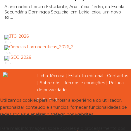
A animadora Forum Estudante, Ana Lúcia Pedro, da Escola
Secundária Domingos Sequeira, em Leiria, criou um novo
ex ...
Pub
Pub
Pub
Ficha Técnica
|
Estatuto editorial
|
Contactos
|
Sobre nós
|
Termos e condições
|
Política
de privacidade
Utilizamos cookies para melhorar a experiência do utilizador,
personalizar conteúdo e anúncios, fornecer funcionalidades de
redes sociais e analisar o tráfego nos websites.
Para mais informações sobre cookies e o processamento dos