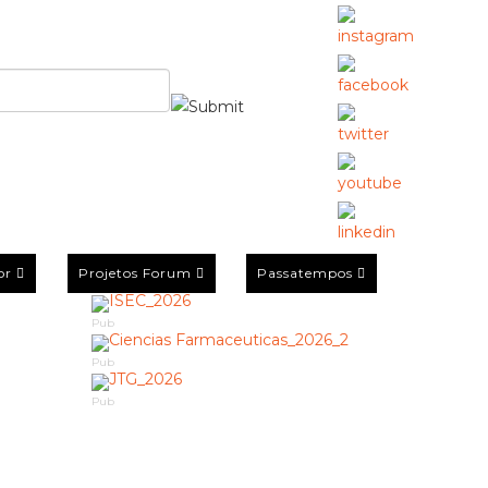
or
Projetos Forum
Passatempos
Pub
Pub
Pub