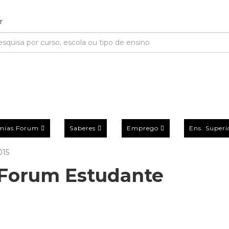
mias Forum
Saberes
Emprego
Ens. Superi
015
Forum Estudante