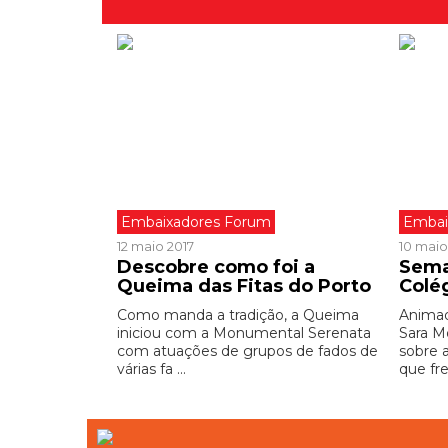
Embaixadores Forum
Embai
12 maio 2017
10 maio
Descobre como foi a
Sema
Queima das Fitas do Porto
Colé
Como manda a tradição, a Queima
Animad
iniciou com a Monumental Serenata
Sara M
com atuações de grupos de fados de
sobre 
várias fa ...
que fre