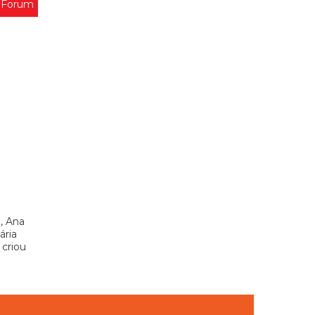
 Forum
, Ana
ária
 criou