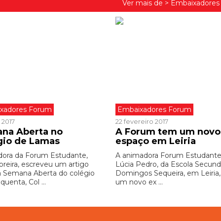
Ver mais de >
Embaixadores
xadores Forum
Embaixadores Forum
 2017
22 fevereiro 2017
na Aberta no
A Forum tem um novo
gio de Lamas
espaço em Leiria
ora da Forum Estudante,
A animadora Forum Estudante
oreira, escreveu um artigo
Lúcia Pedro, da Escola Secund
a Semana Aberta do colégio
Domingos Sequeira, em Leiria,
quenta, Col ...
um novo ex ...