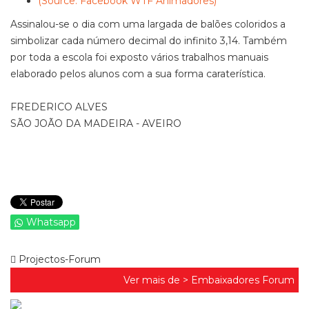
(Source: Facebook WTF Animadores)
Assinalou-se o dia com uma largada de balões coloridos a
simbolizar cada número decimal do infinito 3,14. Também
por toda a escola foi exposto vários trabalhos manuais
elaborado pelos alunos com a sua forma caraterística.
FREDERICO ALVES
SÃO JOÃO DA MADEIRA - AVEIRO
Whatsapp
Projectos-Forum
Ver mais de >
Embaixadores Forum