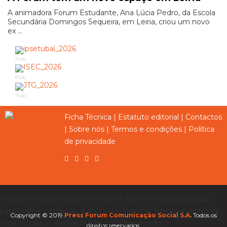
A animadora Forum Estudante, Ana Lúcia Pedro, da Escola
Secundária Domingos Sequeira, em Leiria, criou um novo
ex ...
Pub
Pub
Pub
Ficha Técnica
|
Estatuto editorial
|
Contactos
|
Sobre nós
|
Termos e condições
|
Política
de privacidade
Utilizamos cookies para melhorar a experiência do utilizador,
personalizar conteúdo e anúncios, fornecer funcionalidades de
Copyright © 2019
Press Forum Comunicação Social S.A.
Todos os
redes sociais e analisar o tráfego nos websites.
direitos reservados.