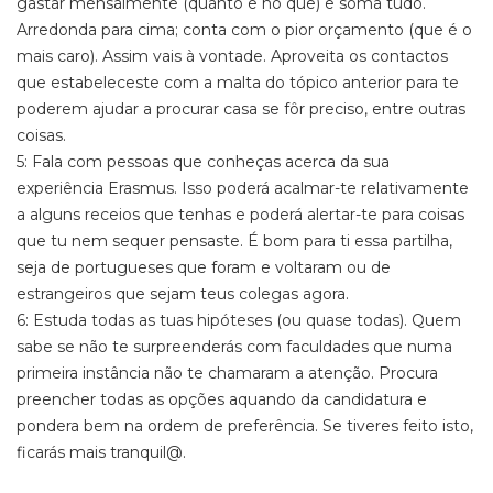
gastar mensalmente (quanto e no quê) e soma tudo.
Arredonda para cima; conta com o pior orçamento (que é o
mais caro). Assim vais à vontade. Aproveita os contactos
que estabeleceste com a malta do tópico anterior para te
poderem ajudar a procurar casa se fôr preciso, entre outras
coisas.
5: Fala com pessoas que conheças acerca da sua
experiência Erasmus. Isso poderá acalmar-te relativamente
a alguns receios que tenhas e poderá alertar-te para coisas
que tu nem sequer pensaste. É bom para ti essa partilha,
seja de portugueses que foram e voltaram ou de
estrangeiros que sejam teus colegas agora.
6: Estuda todas as tuas hipóteses (ou quase todas). Quem
sabe se não te surpreenderás com faculdades que numa
primeira instância não te chamaram a atenção. Procura
preencher todas as opções aquando da candidatura e
pondera bem na ordem de preferência. Se tiveres feito isto,
ficarás mais tranquil@.