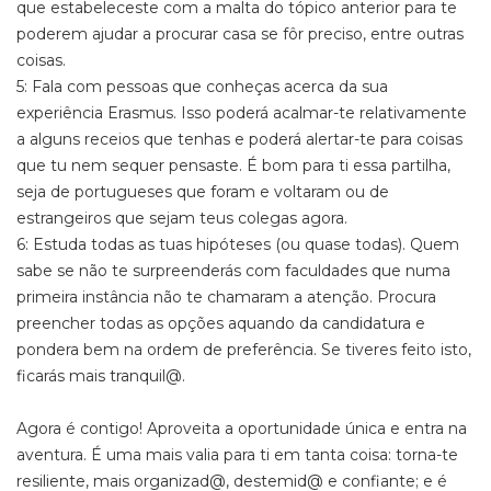
que estabeleceste com a malta do tópico anterior para te
poderem ajudar a procurar casa se fôr preciso, entre outras
coisas.
5: Fala com pessoas que conheças acerca da sua
experiência Erasmus. Isso poderá acalmar-te relativamente
a alguns receios que tenhas e poderá alertar-te para coisas
que tu nem sequer pensaste. É bom para ti essa partilha,
seja de portugueses que foram e voltaram ou de
estrangeiros que sejam teus colegas agora.
6: Estuda todas as tuas hipóteses (ou quase todas). Quem
sabe se não te surpreenderás com faculdades que numa
primeira instância não te chamaram a atenção. Procura
preencher todas as opções aquando da candidatura e
pondera bem na ordem de preferência. Se tiveres feito isto,
ficarás mais tranquil@.
Agora é contigo! Aproveita a oportunidade única e entra na
aventura. É uma mais valia para ti em tanta coisa: torna-te
resiliente, mais organizad@, destemid@ e confiante; e é