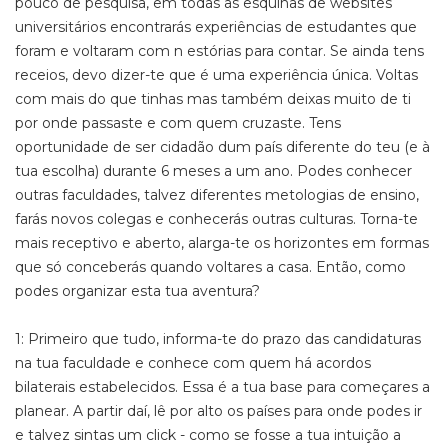
pouco de pesquisa, em todas as esquinas de websites
universitários encontrarás experiências de estudantes que
foram e voltaram com n estórias para contar. Se ainda tens
receios, devo dizer-te que é uma experiência única. Voltas
com mais do que tinhas mas também deixas muito de ti
por onde passaste e com quem cruzaste. Tens
oportunidade de ser cidadão dum país diferente do teu (e à
tua escolha) durante 6 meses a um ano. Podes conhecer
outras faculdades, talvez diferentes metologias de ensino,
farás novos colegas e conhecerás outras culturas. Torna-te
mais receptivo e aberto, alarga-te os horizontes em formas
que só conceberás quando voltares a casa. Então, como
podes organizar esta tua aventura?
1: Primeiro que tudo, informa-te do prazo das candidaturas
na tua faculdade e conhece com quem há acordos
bilaterais estabelecidos. Essa é a tua base para começares a
planear. A partir daí, lê por alto os países para onde podes ir
e talvez sintas um click - como se fosse a tua intuição a