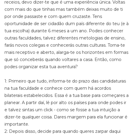
receios, devo dizer-te que é uma experiência única. Voltas
com mais do que tinhas mas também deixas muito de ti
por onde passaste e com quem cruzaste. Tens
oportunidade de ser cidadão dum país diferente do teu (e à
tua escolha) durante 6 meses a um ano. Podes conhecer
outras faculdades, talvez diferentes metologias de ensino,
farás novos colegas e conhecerás outras culturas. Torna-te
mais receptivo e aberto, alarga-te os horizontes em formas
que só conceberás quando voltares a casa. Então, como
podes organizar esta tua aventura?
1: Primeiro que tudo, informa-te do prazo das candidaturas
na tua faculdade e conhece com quem há acordos
bilaterais estabelecidos. Essa é a tua base para começares a
planear. A partir daí, lê por alto os países para onde podes ir
e talvez sintas um click - como se fosse a tua intuição a
dizer-te qualquer coisa. Dares margem para ela funcionar é
importante.
2: Depois disso, decide para quando queres zarpar daqui