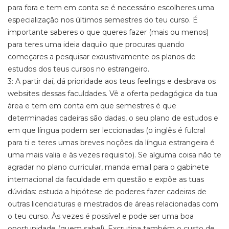
para fora e tem em conta se é necessário escolheres uma
especialização nos últimos semestres do teu curso. É
importante saberes o que queres fazer (mais ou menos)
para teres uma ideia daquilo que procuras quando
começares a pesquisar exaustivamente os planos de
estudos dos teus cursos no estrangeiro.
3: A partir daí, dá prioridade aos teus feelings e desbrava os
websites dessas faculdades. Vê a oferta pedagógica da tua
área e tem em conta em que semestres é que
determinadas cadeiras são dadas, o seu plano de estudos e
em que língua podem ser leccionadas (o inglês é fulcral
para ti e teres umas breves noções da língua estrangeira é
uma mais valia e às vezes requisito). Se alguma coisa não te
agradar no plano curricular, manda email para o gabinete
internacional da faculdade em questão e expõe as tuas
dúvidas: estuda a hipótese de poderes fazer cadeiras de
outras licenciaturas e mestrados de áreas relacionadas com
o teu curso. Às vezes é possível e pode ser uma boa
oportunidade (quem sabe!). Excrutina também o custo de