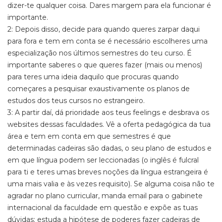
dizer-te qualquer coisa. Dares margem para ela funcionar é
importante.
2: Depois disso, decide para quando queres zarpar daqui
para fora e tem em conta se é necessário escolheres uma
especialização nos últimos semestres do teu curso. É
importante saberes o que queres fazer (mais ou menos)
para teres uma ideia daquilo que procuras quando
começares a pesquisar exaustivamente os planos de
estudos dos teus cursos no estrangeiro.
3: A partir daí, dá prioridade aos teus feelings e desbrava os
websites dessas faculdades. Vê a oferta pedagógica da tua
área e tem em conta em que semestres é que
determinadas cadeiras são dadas, o seu plano de estudos e
em que língua podem ser leccionadas (o inglês é fulcral
para ti e teres umas breves noções da língua estrangeira é
uma mais valia e às vezes requisito). Se alguma coisa não te
agradar no plano curricular, manda email para o gabinete
internacional da faculdade em questão e expõe as tuas
dúvidas: estuda a hipótese de poderes fazer cadeiras de