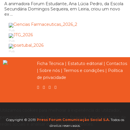
A animadora Forum Estudante, Ana Lúcia Pedro, da Escola
Secundária Domingos Sequeira, em Leiria, criou um novo
ex ...
Pub
Pub
Pub
Ficha Técnica
|
Estatuto editorial
|
Contactos
|
Sobre nós
|
Termos e condições
|
Política
de privacidade
Utilizamos cookies para melhorar a experiência do utilizador,
personalizar conteúdo e anúncios, fornecer funcionalidades de
Copyright © 2019
Press Forum Comunicação Social S.A.
Todos os
redes sociais e analisar o tráfego nos websites.
direitos reservados.