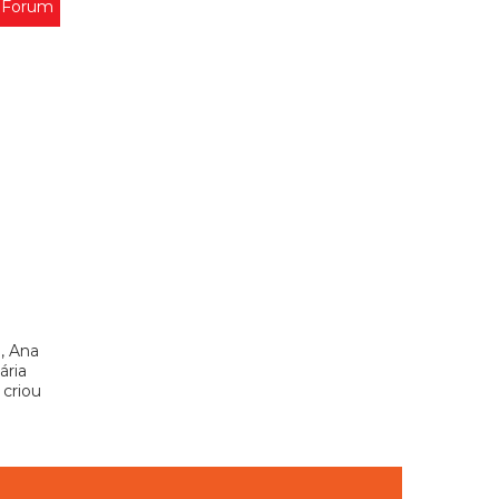
 Forum
, Ana
ária
 criou