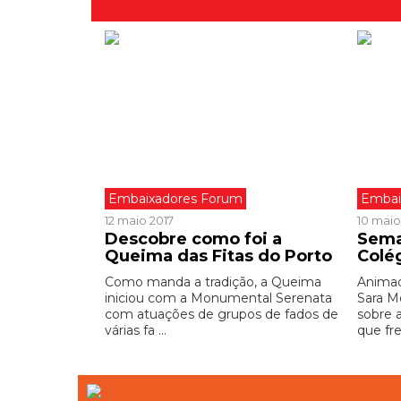
Embaixadores Forum
Embai
12 maio 2017
10 maio
Descobre como foi a
Sema
Queima das Fitas do Porto
Colé
Como manda a tradição, a Queima
Animad
iniciou com a Monumental Serenata
Sara M
com atuações de grupos de fados de
sobre 
várias fa ...
que fre