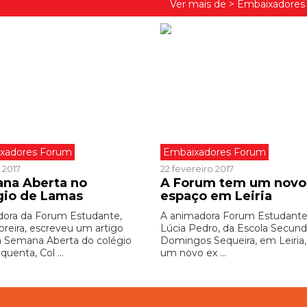
Ver mais de >
Embaixadores
xadores Forum
Embaixadores Forum
 2017
22 fevereiro 2017
na Aberta no
A Forum tem um novo
gio de Lamas
espaço em Leiria
ora da Forum Estudante,
A animadora Forum Estudante
oreira, escreveu um artigo
Lúcia Pedro, da Escola Secund
a Semana Aberta do colégio
Domingos Sequeira, em Leiria,
quenta, Col ...
um novo ex ...