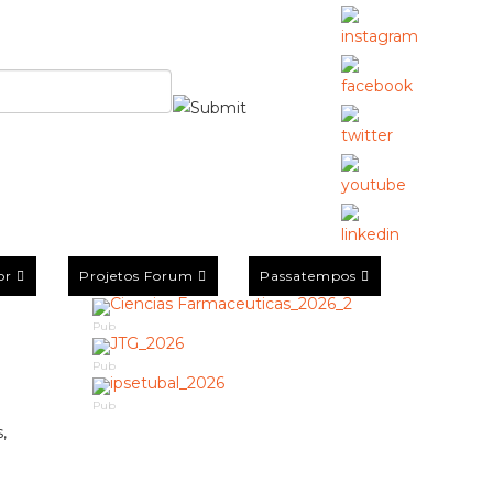
or
Projetos Forum
Passatempos
Pub
Pub
Pub
,