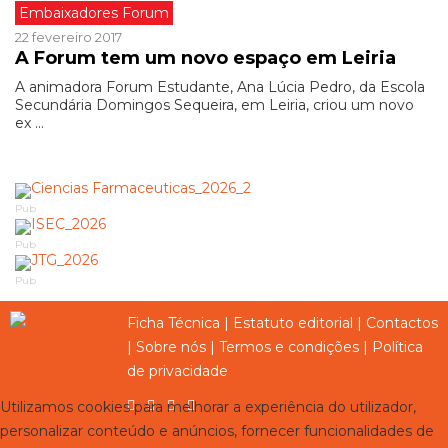
Embaixadores Forum
22 fevereiro 2017
A Forum tem um novo espaço em Leiria
A animadora Forum Estudante, Ana Lúcia Pedro, da Escola
Secundária Domingos Sequeira, em Leiria, criou um novo
ex ...
Pub
Pub
Pub
Ficha Técnica
|
Estatuto editorial
|
Contactos
|
Sobre nós
|
Termos e condições
|
Política
de privacidade
Utilizamos cookies para melhorar a experiência do utilizador,
personalizar conteúdo e anúncios, fornecer funcionalidades de